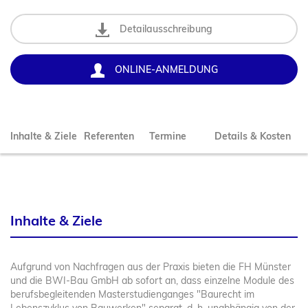
Rechnungswesen / Finanzen
Zertifikate
KI
Zielgruppe
Soft Skills
Online-Schulung / Web-Seminare
Bachelor Baustellenmanagement
Detailausschreibung
Bauleiter*in / Bauabrechner*in
Master Baurecht LL.M.
Bauleiter*in
ONLINE-ANMELDUNG
Facharbeiter*in
Kaufmann / Kauffrau
Werkpolier*in / Polier*in
Inhalte & Ziele
Referenten
Termine
Details & Kosten
Inhalte & Ziele
Aufgrund von Nachfragen aus der Praxis bieten die FH Münster
und die BWI-Bau GmbH ab sofort an, dass einzelne Module des
berufsbegleitenden Masterstudienganges "Baurecht im