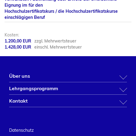
Eignung im für den
Hochschulzertifikatskurs / die Hochschulzertifikatskurse
einschlägigen Beruf
Kosten:
1.200,00 EUR
zzgl. Mehrwertsteuer
1.428,00 EUR
einschl. Mehrwertsteuer
Über uns
BFW NRW
Lehrgangsprogramm
BWI-Bau
BWI-Bau Veranstaltungsprogramm
Kontakt
Tagungshotel
BFW Fortbildungsprogramm
Uhlandstr. 56
40237 Düsseldorf
Datenschutz
Fon:
(0211) 67 03-0