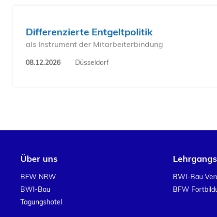
Differenzierte Entgeltpolitik
als Instrument der Mitarbeiterbindung
08.12.2026
Düsseldorf
Über uns
Lehrgang
BFW NRW
BWI-Bau Ver
BWI-Bau
BFW Fortbil
Tagungshotel