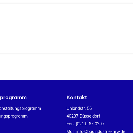
sprogramm
Kontakt
anstaltungsprogramm
Uhlandstr. 56
dungsprogramm
40237 Düsseldorf
Fon:
(0211) 67 03-0
Mail:
info@bauindustrie-nrw.de