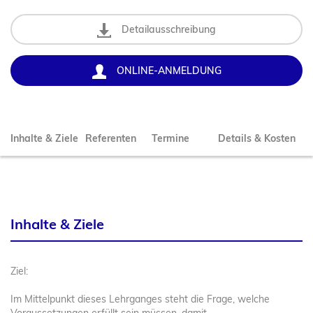
Rechnungswesen / Finanzen
Zertifikate
KI
Zielgruppe
Soft Skills
Online-Schulung / Web-Seminare
Bachelor Baustellenmanagement
Detailausschreibung
Bauleiter*in / Bauabrechner*in
Master Baurecht LL.M.
Bauleiter*in
ONLINE-ANMELDUNG
Facharbeiter*in
Kaufmann / Kauffrau
Werkpolier*in / Polier*in
Inhalte & Ziele
Referenten
Termine
Details & Kosten
Inhalte & Ziele
Ziel:
Im Mittelpunkt dieses Lehrganges steht die Frage, welche