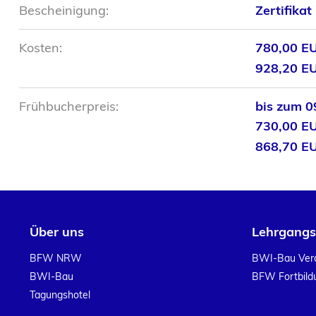
Bescheinigung:
Zertifika
Kosten:
780,00 E
928,20 E
Frühbucherpreis:
bis zum 0
730,00 E
868,70 E
Über uns
Lehrgang
BFW NRW
BWI-Bau Ver
BWI-Bau
BFW Fortbil
Tagungshotel