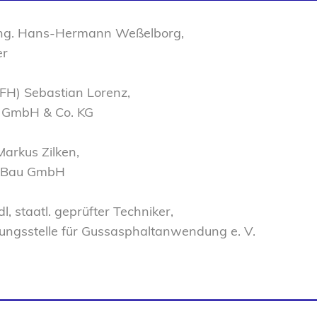
-Ing. Hans-Hermann Weßelborg,
er
 (FH) Sebastian Lorenz,
 GmbH & Co. KG
 Markus Zilken,
 Bau GmbH
dl, staatl. geprüfter Techniker,
ungsstelle für Gussasphaltanwendung e. V.