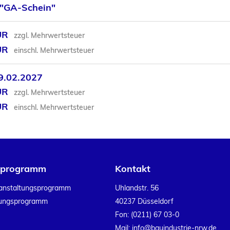
t "GA-Schein"
UR
zzgl. Mehrwertsteuer
UR
einschl. Mehrwertsteuer
9.02.2027
UR
zzgl. Mehrwertsteuer
UR
einschl. Mehrwertsteuer
sprogramm
Kontakt
anstaltungsprogramm
Uhlandstr. 56
dungsprogramm
40237 Düsseldorf
Fon:
(0211) 67 03-0
Mail:
info@bauindustrie-nrw.de